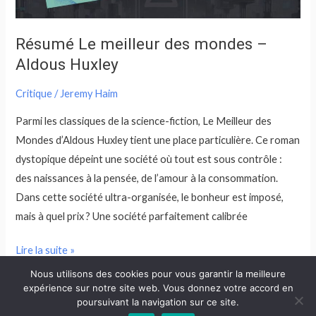
Huxley
Résumé Le meilleur des mondes –
Aldous Huxley
Critique
/
Jeremy Haim
Parmi les classiques de la science-fiction, Le Meilleur des
Mondes d’Aldous Huxley tient une place particulière. Ce roman
dystopique dépeint une société où tout est sous contrôle :
des naissances à la pensée, de l’amour à la consommation.
Dans cette société ultra-organisée, le bonheur est imposé,
mais à quel prix ? Une société parfaitement calibrée
Lire la suite »
Nous utilisons des cookies pour vous garantir la meilleure
expérience sur notre site web. Vous donnez votre accord en
poursuivant la navigation sur ce site.
1
2
3
Suivant
→