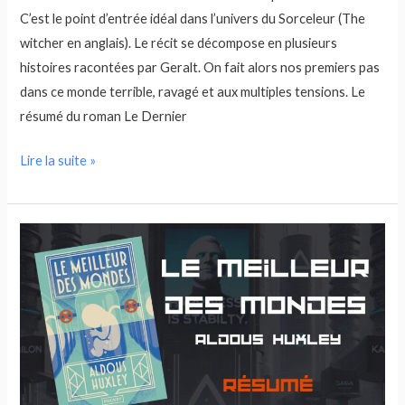
C’est le point d’entrée idéal dans l’univers du Sorceleur (The
witcher en anglais). Le récit se décompose en plusieurs
histoires racontées par Geralt. On fait alors nos premiers pas
dans ce monde terrible, ravagé et aux multiples tensions. Le
résumé du roman Le Dernier
Lire la suite »
Résumé
Le
meilleur
des
mondes
–
Aldous