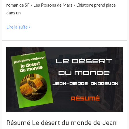
roman de SF « Les Poisons de Mars » L’histoire prend place
dans un
Lire la suite »
Résumé
Le
désert
du
monde
de
Jean-
Pierre
Andrevon
Résumé Le désert du monde de Jean-