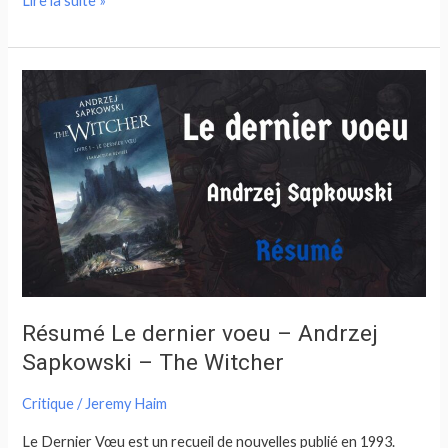
Lire la suite »
Résumé
Le
dernier
voeu
–
Andrzej
Sapkowski
–
The
Witcher
Résumé Le dernier voeu – Andrzej
Sapkowski – The Witcher
Critique
/
Jeremy Haim
Le Dernier Vœu est un recueil de nouvelles publié en 1993.